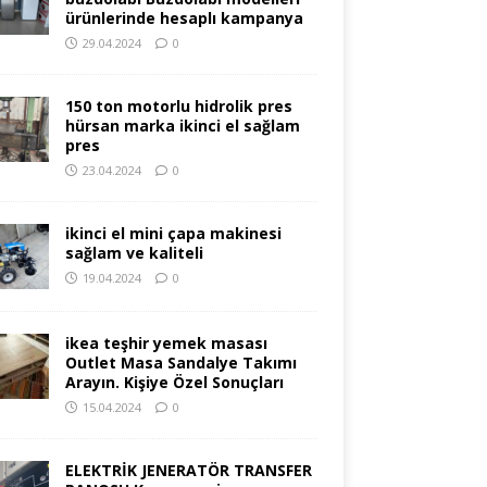
ürünlerinde hesaplı kampanya
29.04.2024
0
150 ton motorlu hidrolik pres
hürsan marka ikinci el sağlam
pres
23.04.2024
0
ikinci el mini çapa makinesi
sağlam ve kaliteli
19.04.2024
0
ikea teşhir yemek masası
Outlet Masa Sandalye Takımı
Arayın. Kişiye Özel Sonuçları
15.04.2024
0
ELEKTRİK JENERATÖR TRANSFER