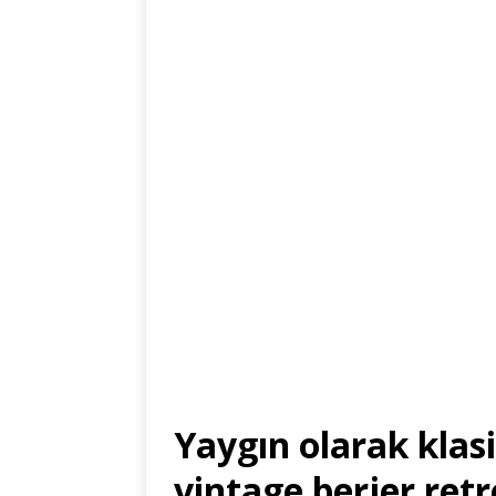
Yaygın olarak klasik
vintage berjer retr