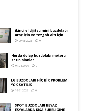
ikinci el dijitsu mini buzdolabı
araç için ve tezgah altı için
09.05.2026
0
Hurda dolap buzdolabı motoru
satın alanlar
01.05.2026
0
LG BUZDOLABI HİÇ BİR PROBLEMİ
YOK SATILIK
16.01.2026
0
SPOT BUZDOLABI BEYAZ
EŞYALARDA KISA SÜRELİĞİNE