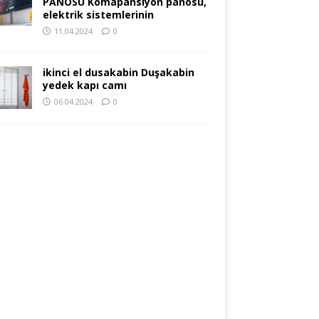
PANOSU Komapansiyon panosu,
elektrik sistemlerinin
11.04.2024
0
ikinci el dusakabin Duşakabin
yedek kapı camı
06.04.2024
0