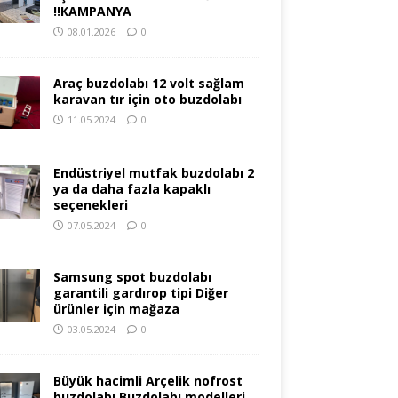
!!KAMPANYA
08.01.2026
0
Araç buzdolabı 12 volt sağlam
karavan tır için oto buzdolabı
11.05.2024
0
Endüstriyel mutfak buzdolabı 2
ya da daha fazla kapaklı
seçenekleri
07.05.2024
0
Samsung spot buzdolabı
garantili gardırop tipi Diğer
ürünler için mağaza
03.05.2024
0
Büyük hacimli Arçelik nofrost
buzdolabı Buzdolabı modelleri