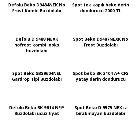
Defolu Beko D9484NEK No
Spot tek kapılı beko derin
Frost Kombi Buzdolabı
dondurucu 2000 TL
Defolu D 9488 NEXK
Spot Beko D9487NEXK No
nofrost kombi inoks
Frost Buzdolabı
buzdolabı
Spot Beko SBS9604NEL
Spot beko BK 3104 A+ CFS
Gardrop Tipi Buzdolabı
yatay derin dondurucu
Defolu Beko BK 9614 NFIY
Spot Beko D 9575 NEX iz
Buzdolabı ucuz fiyat
bırakmayan buzdolabı