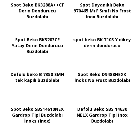
Spot Beko BK3288A++CF
Spot Dayanıklı Beko
Derin Dondurucu
970465 Mı F Sınıfı No Frost
Buzdolabı
Inox Buzdolabı
Spot Beko BK3203CF
spot beko BK 7103 Y dikey
Yatay Derin Dondurucu
derin dondurucu
Buzdolabı
Defolu beko B 7350 SMN
Spot Beko D9488NEXK
tek kapılı buzdolabı
İnoks No Frost Buzdolabı
Spot Beko SBS14610NEX
Defolu Beko SBS 14630
Gardrop Tipi Buzdolabı
NELX Gardrop Tipi İnox
İnoks (inox)
Buzdolabı