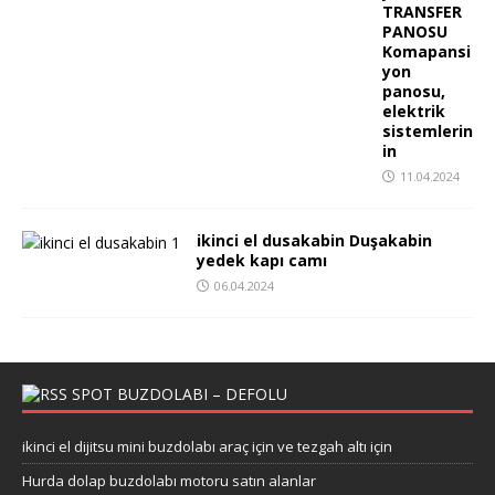
TRANSFER
PANOSU
Komapansi
yon
panosu,
elektrik
sistemlerin
in
11.04.2024
ikinci el dusakabin Duşakabin
yedek kapı camı
06.04.2024
SPOT BUZDOLABI – DEFOLU
ikinci el dijitsu mini buzdolabı araç için ve tezgah altı için
Hurda dolap buzdolabı motoru satın alanlar