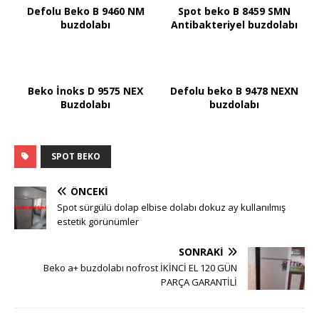
Defolu Beko B 9460 NM
Spot beko B 8459 SMN
buzdolabı
Antibakteriyel buzdolabı
Beko İnoks D 9575 NEX
Defolu beko B 9478 NEXN
Buzdolabı
buzdolabı
SPOT BEKO
ÖNCEKI
Spot sürgülü dolap elbise dolabı dokuz ay kullanılmış
estetik görünümler
SONRAKI
Beko a+ buzdolabı nofrost İKİNCİ EL 120 GÜN
PARÇA GARANTİLİ