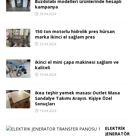
Buzdolabı modelleri ürünlerinde hesaplı
kampanya
29.04.2024
150 ton motorlu hidrolik pres hürsan
marka ikinci el sağlam pres
23.04.2024
ikinci el mini çapa makinesi sağlam ve
kaliteli
19.04.2024
ikea teşhir yemek masası Outlet Masa
Sandalye Takımı Arayın. Kişiye Özel
Sonuçları
15.04.2024
ELEKTRİK
JENERATÖR