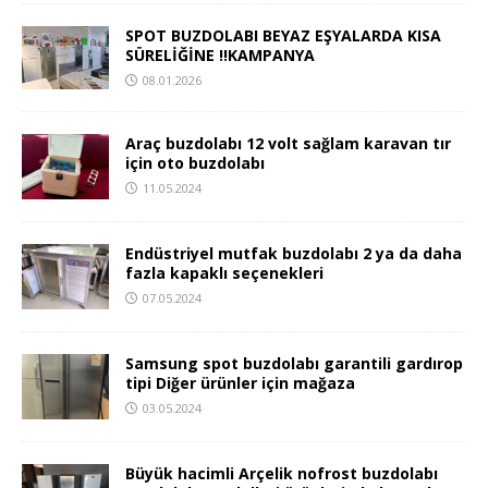
SPOT BUZDOLABI BEYAZ EŞYALARDA KISA
SÜRELİĞİNE !!KAMPANYA
08.01.2026
Araç buzdolabı 12 volt sağlam karavan tır
için oto buzdolabı
11.05.2024
Endüstriyel mutfak buzdolabı 2 ya da daha
fazla kapaklı seçenekleri
07.05.2024
Samsung spot buzdolabı garantili gardırop
tipi Diğer ürünler için mağaza
03.05.2024
Büyük hacimli Arçelik nofrost buzdolabı